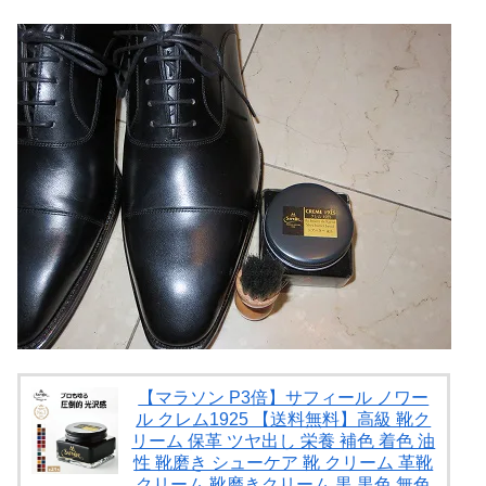
【マラソン P3倍】サフィール ノワー
ル クレム1925 【送料無料】高級 靴ク
リーム 保革 ツヤ出し 栄養 補色 着色 油
性 靴磨き シューケア 靴 クリーム 革靴
クリーム 靴磨きクリーム 黒 黒色 無色