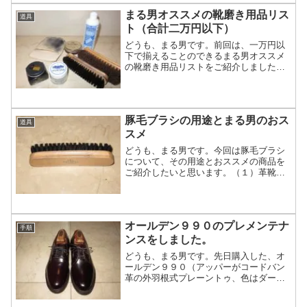
まる男オススメの靴磨き用品リス
道具
ト（合計二万円以下）
どうも、まる男です。前回は、一万円以
下で揃えることのできるまる男オススメ
の靴磨き用品リストをご紹介しました。
今回は、上限を上げて、合計二万円以下
で揃えてみたいと...
豚毛ブラシの用途とまる男のおス
道具
スメ
どうも、まる男です。今回は豚毛ブラシ
について、その用途とおススメの商品を
ご紹介したいと思います。（１）革靴に
使う豚毛ブラシの用途豚毛ブラシは、馬
毛ブラシよりも硬...
オールデン９９０のプレメンテナ
手順
ンスをしました。
どうも、まる男です。先日購入した、オ
ールデン９９０（アッパーがコードバン
革の外羽根式プレーントゥ、色はダーク
バーガンディ）を履きおろしする前に、
プレメンテナンス...