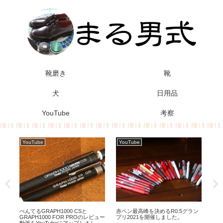
靴磨き
靴
犬
日用品
YouTube
考察
YouTube
YouTube
Yo
のレ
ぺんてるGRAPH1000 CSと
赤ペン最高峰を決めるR0.5グラン
ユニ
ま
GRAPH1000 FOR PROのレビュー
プリ2021を開催しました。
画を